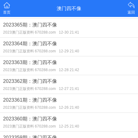
澳门四不像
首页
返回
2023365期：澳门四不像
2023澳门正版资料 670288.com
12-30 21:41
2023364期：澳门四不像
2023澳门正版资料 670288.com
12-29 21:40
2023363期：澳门四不像
2023澳门正版资料 670288.com
12-28 21:42
2023362期：澳门四不像
2023澳门正版资料 670288.com
12-27 21:41
2023361期：澳门四不像
2023澳门正版资料 670288.com
12-26 21:40
2023360期：澳门四不像
2023澳门正版资料 670288.com
12-25 21:40
2023359期：澳门四不像